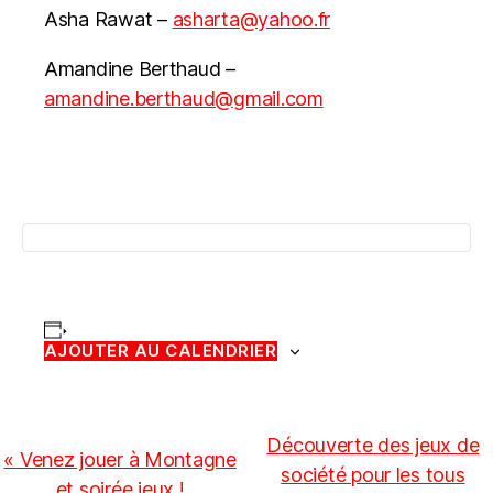
Asha Rawat –
asharta@yahoo.fr
Amandine Berthaud –
amandine.berthaud@gmail.com
AJOUTER AU CALENDRIER
N
Découverte des jeux de
«
Venez jouer à Montagne
société pour les tous
a
et soirée jeux !