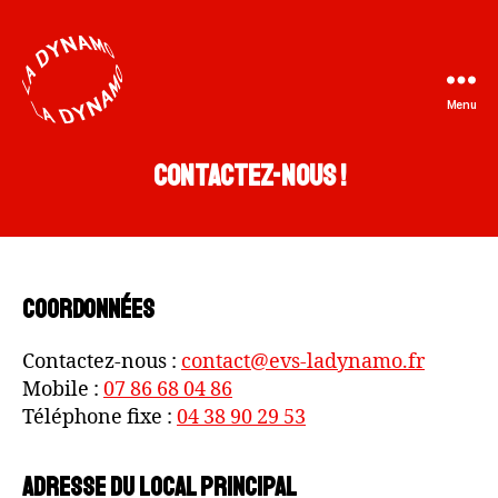
Menu
La
Dynamo
Contactez-nous !
Coordonnées
Contactez-nous :
contact@evs-ladynamo.fr
Mobile :
07 86 68 04 86
Téléphone fixe :
04 38 90 29 53
Adresse du local principal