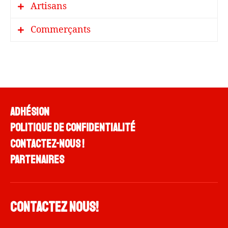
Artisans
SOPHIE COLOMBAT (Orissa)-
RELAXOLOGUE –
Informations
Commerçants
Justine Stiévenard, naturopathe et
conseillère en symptothermie –
Informations
Adhésion
Politique de confidentialité
Contactez-nous !
Partenaires
Contactez nous!