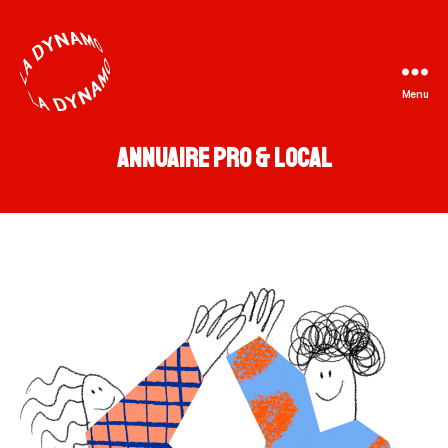
Menu
La
Dynamo
Annuaire pro & local