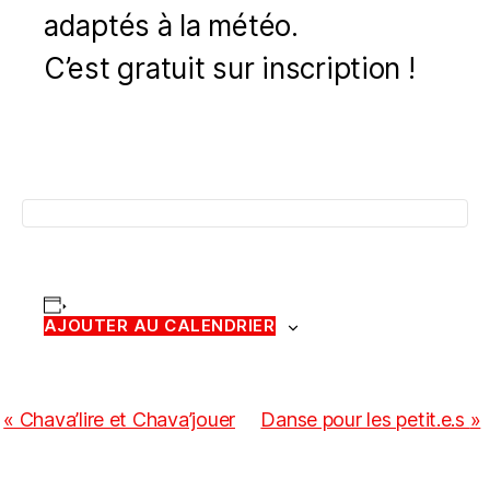
adaptés à la météo.
C’est gratuit sur inscription !
AJOUTER AU CALENDRIER
N
«
Chava’lire et Chava’jouer
Danse pour les petit.e.s
»
a