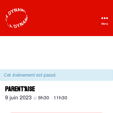
Menu
La
Dynamo
Cet évènement est passé.
Parent’aise
9 juin 2023
9h30
11h30
@
–