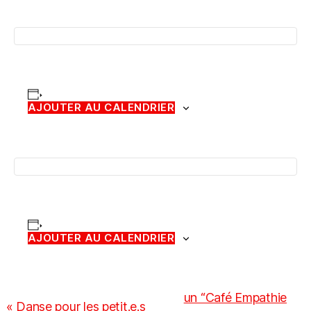
AJOUTER AU CALENDRIER
AJOUTER AU CALENDRIER
N
un “Café Empathie
«
Danse pour les petit.e.s