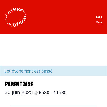
Menu
La
Dynamo
Cet évènement est passé.
Parent’aise
30 juin 2023
9h30
11h30
@
–