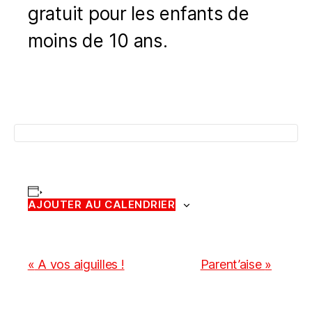
gratuit pour les enfants de
moins de 10 ans.
AJOUTER AU CALENDRIER
N
«
A vos aiguilles !
Parent’aise
»
a