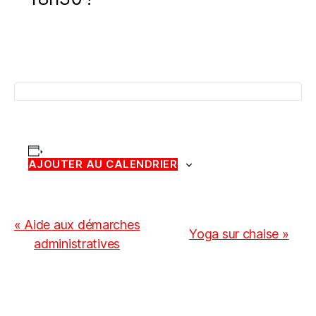
AJOUTER AU CALENDRIER
N
«
Aide aux démarches
Yoga sur chaise
»
administratives
a
v
i